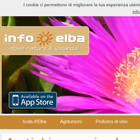
Un po' di stori
I cookie ci permettono di migliorare la tua esperienza utent
inf
Isola d'Elba
Agriturismi
Profumo di vino