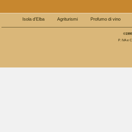
Isola d'Elba
Agriturismi
Profumo di vino
©1999
P. IVA e 